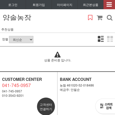
로그인
회원가입
마이페이지
최근본상품
양솔농장
추천상품
정렬
상품 준비중 입니다.
CUSTOMER CENTER
BANK ACCOUNT
041-745-0957
농협 461020-52-018486
예금주: 안필순
041-745-0957
010-3543-9201
고객센터
연결하기