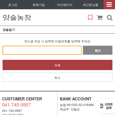
로그인
회원가입
마이페이지
최근본상품
양솔농장
양솔일기
게시글 작성 시 입력한 비밀번호를 입력해 주세요.
확인
목록
취소
CUSTOMER CENTER
BANK ACCOUNT
041-745-0957
농협 461020-52-018486
예금주: 안필순
041-745-0957
010-3543-9201